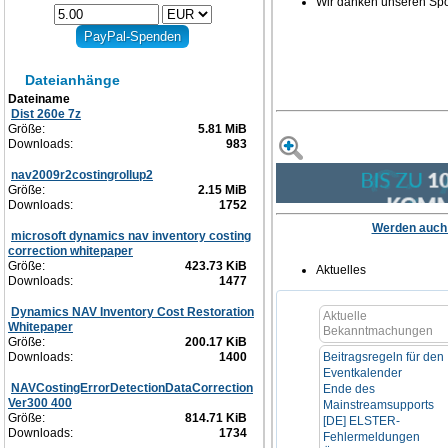
Wir danken unseren Spo
Dateianhänge
Dateiname
Dist 260e 7z
Größe:
5.81 MiB
Downloads:
983
nav2009r2costingrollup2
Größe:
2.15 MiB
Downloads:
1752
Werden auch
microsoft dynamics nav inventory costing
correction whitepaper
Größe:
423.73 KiB
Aktuelles
Downloads:
1477
Dynamics NAV Inventory Cost Restoration
Aktuelle
Whitepaper
Bekanntmachungen
Größe:
200.17 KiB
Beitragsregeln für den
Downloads:
1400
Eventkalender
NAVCostingErrorDetectionDataCorrection
Ende des
Ver300 400
Mainstreamsupports
Größe:
814.71 KiB
[DE] ELSTER-
Downloads:
1734
Fehlermeldungen