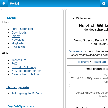
Portal
Menü
Willkommen
Inhalt
Herzlich Wil
Foren-Übersicht
der deutschsprac
Downloads
Events
Newsletter
News, Support, Tipps & Tri
Mitglieder
rund um die
Das Team
Registriere
dich noch heute kos
Hilfe
(Für Microsoft Dynamics™ Partne
Impressum
[Forum]
•
[Downloads]
FAQ
BBCode-Anleitung
Was unsere Be
Nutzungsbedingungen
Datenschutzrichtlinie
M. 
Für mich ist MSDynamics.de die
um 
Jobangebote
Die auf MSDynamics.de ge
Beitragsregeln für Joba...
berufli
PayPal-Spenden