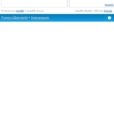
board3 
Powered by
phpBB
© phpBB Group.
phpBB Mobile / SEO by
Artodia
.
Foren-Übersicht
•
Impressum