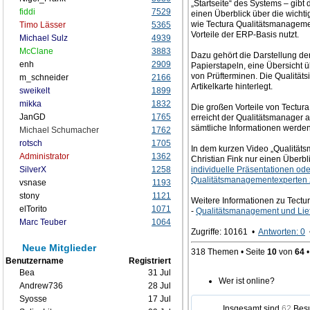
„Startseite“ des Systems – gibt
fiddi
7529
einen Überblick über die wichti
wie Tectura Qualitätsmanagemen
Timo Lässer
5365
Vorteile der ERP-Basis nutzt.
Michael Sulz
4939
McClane
3883
Dazu gehört die Darstellung de
enh
2909
Papierstapeln, eine Übersicht 
von Prüfterminen. Die Qualitäts
m_schneider
2166
Artikelkarte hinterlegt.
sweikelt
1899
mikka
1832
Die großen Vorteile von Tectur
JanGD
1765
erreicht der Qualitätsmanager a
sämtliche Informationen werden 
Michael Schumacher
1762
rotsch
1705
In dem kurzen Video „Qualität
Administrator
1362
Christian Fink nur einen Überbl
SilverX
1258
individuelle Präsentationen ode
Qualitätsmanagementexperten 
vsnase
1193
stony
1121
Weitere Informationen zu Tectu
elTorito
1071
-
Qualitätsmanagement und Lie
Marc Teuber
1064
Zugriffe: 10161 •
Antworten: 0
Neue Mitglieder
318 Themen • Seite
10
von
64
Benutzername
Registriert
Bea
31 Jul
Wer ist online?
Andrew736
28 Jul
Syosse
17 Jul
Insgesamt sind
62
Besu