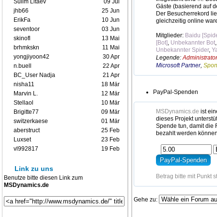
Sulim Litaev
09 Jul
Gäste (basierend auf d
jhb66
25 Jun
Der Besucherrekord lie
ErikFa
10 Jun
gleichzeitig online war
seventoor
03 Jun
Mitglieder:
Baidu [Spide
skinofl
13 Mai
[Bot]
,
Unbekannter Bot
brhmkskn
11 Mai
Unbekannter Spider
,
Y
yongjiyoon42
30 Apr
Legende:
Administrato
Microsoft Partner
,
Spon
n.buell
22 Apr
BC_User Nadja
21 Apr
nisha11
18 Mär
PayPal-Spenden
Marvin L.
12 Mär
Stellaol
10 Mär
MSDynamics.de
ist ei
Brigitte77
09 Mär
dieses Projekt unterstü
switzerkaese
01 Mär
Spende tun, damit die 
aberstruct
25 Feb
bezahlt werden können
Luxset
23 Feb
vl992817
19 Feb
Link zu uns
Betrag bitte mit Punkt 
Benutze bitte diesen Link zum
MSDynamics.de
Gehe zu: