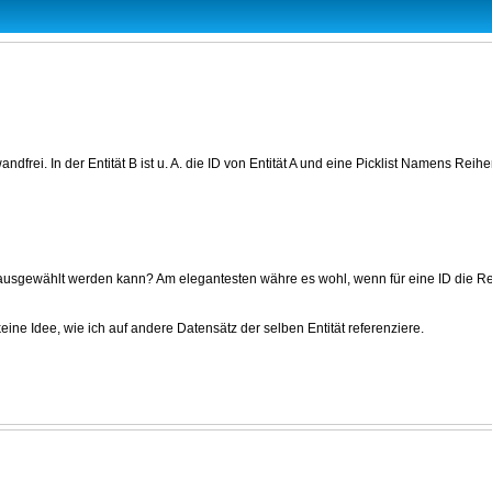
ndfrei. In der Entität B ist u. A. die ID von Entität A und eine Picklist Namens Reih
usgewählt werden kann? Am elegantesten währe es wohl, wenn für eine ID die Reihen
eine Idee, wie ich auf andere Datensätz der selben Entität referenziere.