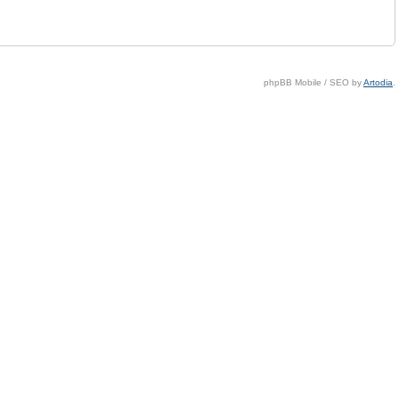
phpBB Mobile / SEO by
Artodia
.