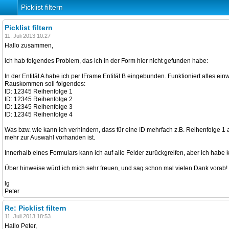
Picklist filtern
Picklist filtern
11. Juli 2013 10:27
Hallo zusammen,
ich hab folgendes Problem, das ich in der Form hier nicht gefunden habe:
In der Entität A habe ich per IFrame Entität B eingebunden. Funktioniert alles einwa
Rauskommen soll folgendes:
ID: 12345 Reihenfolge 1
ID: 12345 Reihenfolge 2
ID: 12345 Reihenfolge 3
ID: 12345 Reihenfolge 4
Was bzw. wie kann ich verhindern, dass für eine ID mehrfach z.B. Reihenfolge 1 a
mehr zur Auswahl vorhanden ist.
Innerhalb eines Formulars kann ich auf alle Felder zurückgreifen, aber ich habe k
Über hinweise würd ich mich sehr freuen, und sag schon mal vielen Dank vorab!
lg
Peter
Re: Picklist filtern
11. Juli 2013 18:53
Hallo Peter,