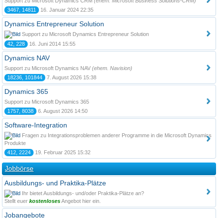
Support zu Microsoft Dynamics CRM
(ehem. Microsoft Business Solutions-CRM)
3467, 14811
16. Januar 2024 22:35
Dynamics Entrepreneur Solution
Support zu Microsoft Dynamics Entrepreneur Solution
42, 228
16. Juni 2014 15:55
Dynamics NAV
Support zu Microsoft Dynamics NAV
(ehem. Navision)
18236, 101844
7. August 2026 15:38
Dynamics 365
Support zu Microsoft Dynamics 365
1757, 8038
6. August 2026 14:50
Software-Integration
Fragen zu Integrationsproblemen anderer Programme in die Microsoft Dynamics
Produkte
412, 2224
19. Februar 2025 15:32
Jobbörse
Ausbildungs- und Praktika-Plätze
Ihr bietet Ausbildungs- und/oder Praktika-Plätze an?
Stellt euer
kostenloses
Angebot hier ein.
Jobangebote