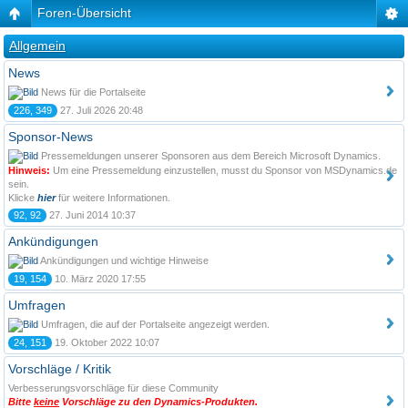
Foren-Übersicht
Allgemein
News
News für die Portalseite
226, 349
27. Juli 2026 20:48
Sponsor-News
Pressemeldungen unserer Sponsoren aus dem Bereich Microsoft Dynamics.
Hinweis:
Um eine Pressemeldung einzustellen, musst du Sponsor von MSDynamics.de
sein.
Klicke
hier
für weitere Informationen.
92, 92
27. Juni 2014 10:37
Ankündigungen
Ankündigungen und wichtige Hinweise
19, 154
10. März 2020 17:55
Umfragen
Umfragen, die auf der Portalseite angezeigt werden.
24, 151
19. Oktober 2022 10:07
Vorschläge / Kritik
Verbesserungsvorschläge für diese Community
Bitte
keine
Vorschläge zu den Dynamics-Produkten.