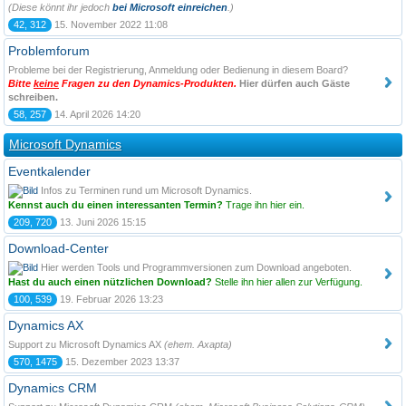
(Diese könnt ihr jedoch
bei Microsoft einreichen
.)
42, 312
15. November 2022 11:08
Problemforum
Probleme bei der Registrierung, Anmeldung oder Bedienung in diesem Board?
Bitte
keine
Fragen zu den Dynamics-Produkten.
Hier dürfen auch
Gäste
schreiben.
58, 257
14. April 2026 14:20
Microsoft Dynamics
Eventkalender
Infos zu Terminen rund um Microsoft Dynamics.
Kennst auch du einen interessanten Termin?
Trage ihn hier ein.
209, 720
13. Juni 2026 15:15
Download-Center
Hier werden Tools und Programmversionen zum Download angeboten.
Hast du auch einen nützlichen Download?
Stelle ihn hier allen zur Verfügung.
100, 539
19. Februar 2026 13:23
Dynamics AX
Support zu Microsoft Dynamics AX
(ehem. Axapta)
570, 1475
15. Dezember 2023 13:37
Dynamics CRM