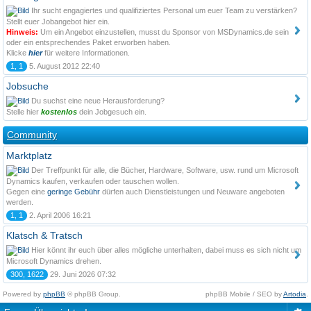
Ihr sucht engagiertes und qualifiziertes Personal um euer Team zu verstärken?
Stellt euer Jobangebot hier ein.
Hinweis:
Um ein Angebot einzustellen, musst du Sponsor von MSDynamics.de sein
oder ein entsprechendes Paket erworben haben.
Klicke
hier
für weitere Informationen.
1, 1
5. August 2012 22:40
Jobsuche
Du suchst eine neue Herausforderung?
Stelle hier
kostenlos
dein Jobgesuch ein.
Community
Marktplatz
Der Treffpunkt für alle, die Bücher, Hardware, Software, usw. rund um Microsoft
Dynamics kaufen, verkaufen oder tauschen wollen.
Gegen eine
geringe Gebühr
dürfen auch Dienstleistungen und Neuware angeboten
werden.
1, 1
2. April 2006 16:21
Klatsch & Tratsch
Hier könnt ihr euch über alles mögliche unterhalten, dabei muss es sich nicht um
Microsoft Dynamics drehen.
300, 1622
29. Juni 2026 07:32
Powered by
phpBB
© phpBB Group.
phpBB Mobile / SEO by
Artodia
.