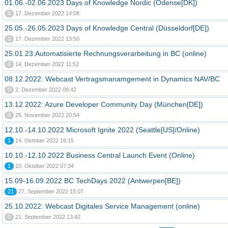
01.06.-02.06.2023 Days of Knowledge Nordic (Odense[DK])
0
17. Dezember 2022 14:08
25.05.-26.05.2023 Days of Knowledge Central (Düsseldorf[DE])
0
17. Dezember 2022 13:50
25.01.23:Automatisierte Rechnungsverarbeitung in BC (online)
0
14. Dezember 2022 11:52
08.12.2022: Webcast Vertragsmanamgement in Dynamics NAV/BC
0
2. Dezember 2022 09:42
13.12.2022: Azure Developer Community Day (München[DE])
0
25. November 2022 20:54
12.10.-14.10.2022 Microsoft Ignite 2022 (Seattle[US]/Online)
1
14. Oktober 2022 18:15
10.10.-12.10.2022 Business Central Launch Event (Online)
1
10. Oktober 2022 07:34
15.09-16.09.2022 BC TechDays 2022 (Antwerpen[BE])
21
27. September 2022 15:07
25.10.2022: Webcast Digitales Service Management (online)
0
21. September 2022 13:42