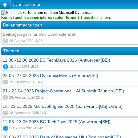
Eventkalender
Infos zu Terminen rund um Microsoft Dynamics.
Kennst auch du einen interessanten Termin?
Trage ihn hier ein.
Bekanntmachungen
Beitragsregeln für den Eventkalender
0
26. August 2020 10:28
Themen
11.06.-12.06.2026 BC TechDays 2026 (Antwerpen[BE])
1
13. Juni 2026 15:15
25.05.-27.05.2026 DynamicsMinds (Portorož[SI])
0
25. Februar 2026 14:29
21.- 22.04.2026 Project Operations + AI Summit (Munich [DE])
0
23. Februar 2026 22:00
18.-21.11.2025 Microsoft Ignite 2025 (San Franc.[US],Online)
0
12. November 2025 11:31
12.06.-13.06.2025 BC TechDays 2025 (Antwerpen[BE])
8
2. Oktober 2025 13:42
26.03.-27.03.2026 Days of Knowledge UK (Birmingham[GB])