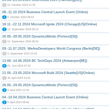
0
13. Oktober 2024 21:30
08.-11.10.2024 Business Central Launch Event (Online)
1
9. Oktober 2024 08:43
18.11.-22.11.2024 Microsoft Ignite 2024 (Chicago[US]/Online)
1
12. September 2024 09:12
26.05.-28.05.2025 DynamicsMinds (Portorož[SI])
0
12. September 2024 08:42
09.-11.07.2025: WeAreDevelopers World Congress (Berlin[DE])
0
3. September 2024 10:43
13.06.-14.06.2024 BC TechDays 2024 (Antwerpen[BE])
6
21. Juni 2024 07:34
21.05.-23.05.2024 Microsoft Build 2024 (Seattle[US]/Online)
0
30. April 2024 10:02
26.05.-29.05.2024 DynamicsMinds (Portorož[SI])
1
9. April 2024 12:40
04.-10.04.2024 Business Central Launch Event (Online)
1
9. April 2024 08:46