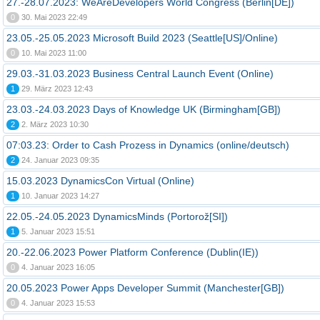
27.-28.07.2023: WeAreDevelopers World Congress (Berlin[DE])
0
30. Mai 2023 22:49
23.05.-25.05.2023 Microsoft Build 2023 (Seattle[US]/Online)
0
10. Mai 2023 11:00
29.03.-31.03.2023 Business Central Launch Event (Online)
1
29. März 2023 12:43
23.03.-24.03.2023 Days of Knowledge UK (Birmingham[GB])
2
2. März 2023 10:30
07:03.23: Order to Cash Prozess in Dynamics (online/deutsch)
2
24. Januar 2023 09:35
15.03.2023 DynamicsCon Virtual (Online)
1
10. Januar 2023 14:27
22.05.-24.05.2023 DynamicsMinds (Portorož[SI])
1
5. Januar 2023 15:51
20.-22.06.2023 Power Platform Conference (Dublin(IE))
0
4. Januar 2023 16:05
20.05.2023 Power Apps Developer Summit (Manchester[GB])
0
4. Januar 2023 15:53