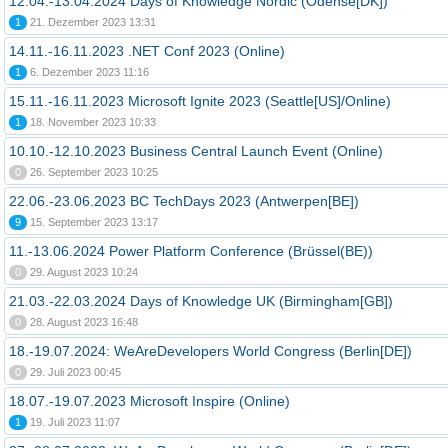
12.04.-13.04.2024 Days of Knowledge Nordic (Odense[DK])
1
21. Dezember 2023 13:31
14.11.-16.11.2023 .NET Conf 2023 (Online)
1
6. Dezember 2023 11:16
15.11.-16.11.2023 Microsoft Ignite 2023 (Seattle[US]/Online)
1
18. November 2023 10:33
10.10.-12.10.2023 Business Central Launch Event (Online)
0
26. September 2023 10:25
22.06.-23.06.2023 BC TechDays 2023 (Antwerpen[BE])
9
15. September 2023 13:17
11.-13.06.2024 Power Platform Conference (Brüssel(BE))
0
29. August 2023 10:24
21.03.-22.03.2024 Days of Knowledge UK (Birmingham[GB])
0
28. August 2023 16:48
18.-19.07.2024: WeAreDevelopers World Congress (Berlin[DE])
0
29. Juli 2023 00:45
18.07.-19.07.2023 Microsoft Inspire (Online)
1
19. Juli 2023 11:07