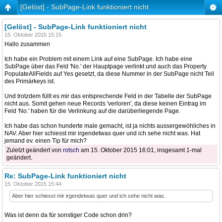
[Gelöst] - SubPage-Link funktioniert nicht
[Gelöst] - SubPage-Link funktioniert nicht
15. Oktober 2015 15:15
Hallo zusammen
Ich habe ein Problem mit einem Link auf eine SubPage. Ich habe eine
SubPage über das Feld 'No.' der Hauptpage verlinkt und auch das Property
PopulateAllFields auf Yes gesetzt, da diese Nummer in der SubPage nicht Teil
des Primärkeys ist.
Und trotzdem füllt es mir das entsprechende Feld in der Tabelle der SubPage
nicht aus. Somit gehen neue Records 'verloren', da diese keinen Eintrag im
Feld 'No.' haben für die Verlinkung auf die darüberliegende Page.
Ich habe das schon hunderte male gemacht, ist ja nichts aussergewöhliches in
NAV. Aber hier schiesst mir irgendetwas quer und ich sehe nicht was. Hat
jemand ev. einen Tip für mich?
Zuletzt geändert von
rotsch
am 15. Oktober 2015 16:01, insgesamt 1-mal
geändert.
Re: SubPage-Link funktioniert nicht
15. Oktober 2015 15:44
Aber hier schiesst mir irgendetwas quer und ich sehe nicht was.
Was ist denn da für sonstiger Code schon drin?