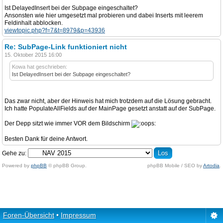
Ist DelayedInsert bei der Subpage eingeschaltet?
Ansonsten wie hier umgesetzt mal probieren und dabei Inserts mit leerem
Feldinhalt abblocken.
viewtopic.php?f=7&t=8979&p=43936
Re: SubPage-Link funktioniert nicht
15. Oktober 2015 16:00
Kowa hat geschrieben:
Ist DelayedInsert bei der Subpage eingeschaltet?
Das zwar nicht, aber der Hinweis hat mich trotzdem auf die Lösung gebracht.
Ich hatte PopulateAllFields auf der MainPage gesetzt anstatt auf der SubPage.
Der Depp sitzt wie immer VOR dem Bildschirm
Besten Dank für deine Antwort.
Gehe zu:
Powered by
phpBB
© phpBB Group.
phpBB Mobile / SEO by
Artodia
.
Foren-Übersicht
•
Impressum