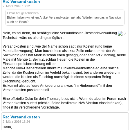
Re: Versandkosten
2. März 2016 13:22
Elmar hat geschrieben:
Bisher haben wir einen Artikel Versandkosten gehabt. Würde man das in Navision
auch so lösen?
Nein, es sei denn, du benötigst eine Versandkosten-Bestandsverwaltung
Technisch wäre es allerdings möglich ...
Versandkosten sind, wie der Name schon sagt, nur Kosten (und keine
Materialbewegung). Man bucht diese als extra Zeile entweder mit der Art
Sachkonto (das hat Markus schon eben gesagt), oder aber Art Zuschlag, beide
Male mit Menge 1. Beim Zuschlag fließen die Kosten in die
Einstandspreisberechnung mit ein.
Manche NAV-User erstellen direkt im Einkaufs-/Verkaufsbeleg eine solche
Zeile, da die Kosten schon im Vorfeld bekannt sind, bei anderen wiederum
werden die Kosten als Zuschlag nachträglich einem separaten Beleg
(Rechnung) gebucht.
Es kommt also auf eure Anforderung an, was "im Hintergrund" mit den
Versandkosten passieren soll.
Eine offizielle Doku für dein Thema gibt es nicht. Wenn du aber im Forum nach
Versandkosten suchst (nicht auf eine bestimmte NAV-Version einschränken),
findest du verschiedene Vorschläge.
Re: Versandkosten
2. März 2016 13:24
Hallo,