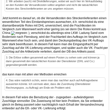
2. Wir arbeiten (auch) mit Direktlieferungen, wobei wir auch hier im Verkaufsbeleg
an den Kunden die Versandkosten selbst angeben und nicht die tatsächlichen
Kosten des Streckenlieferanten an uns angeben müssen.
Jetzt kommt es darauf an, ob die Versandkosten des Streckenlieferanten einen
wesentlichen Teil des Einstandspreises ausmachen, d.h. verschickst du eine
diamantbesetzte Rolex mit DHL unversichert, sind die Frachtkosten im
Vergleich zum Warenwert wohl eher gering (es sei denn Die Rolex kommt aus
China
), verschickst du allerdings eine LKW- Ladung Sand vom
Bodensee nach Flensburg, wird der Frachtanteil des Auftrags im Vergleich zum
Warenwert eher hoch sein, und damit den Deckungsbeitrag des VK-Auftrags
sehr stark beeinflussen. In diesem Fall kann man die Eingangsfracht per
Zuschlag auf die VK-Lieferung umschlagen, und später auch die VK- Fracht per
Zuschlag auf die Artikelzeile verteilen, damit der DB des Artikels passt.
3. Die Erlöse sollten gesammelt auf einem Posten zu sehen sein und können ja
dann gesammelt den tatsächlichen Kosten der Dienstleister (DHL und Co.)
gegenübergestellt werden.
das kann man mit allen vier Methoden erreichen
4. Das wäre natürlich schön, wenn man das nachher auch auf Auftragsebene
auswerten könnte. Ich vermute aber, dass die Zuordnung (Dienstleister
Rechnungspos. zu Auftrag) am Ende ein Problem wird.
In diesem Fall wäre die Benutzung der - zugegeben - aufwändigeren
Zuschläge sinnvoller. Die Zuweisung ist hier kein Problem, da Sie entweder
gleich im Beleg passiert oder nachträglich nach Erhalt der Versandrechnung
entweder auf die EK- oder VK- Lieferung erfolgt.