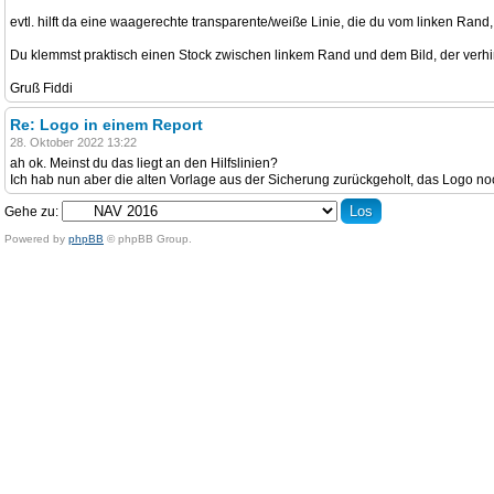
evtl. hilft da eine waagerechte transparente/weiße Linie, die du vom linken Rand, 
Du klemmst praktisch einen Stock zwischen linkem Rand und dem Bild, der verhind
Gruß Fiddi
Re: Logo in einem Report
28. Oktober 2022 13:22
ah ok. Meinst du das liegt an den Hilfslinien?
Ich hab nun aber die alten Vorlage aus der Sicherung zurückgeholt, das Logo 
Gehe zu:
Powered by
phpBB
© phpBB Group.