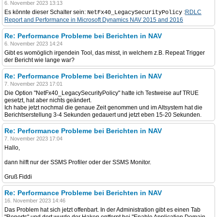
6. November 2023 13:13
Es könnte dieser Schalter sein:
:
RDLC
NetFx40_LegacySecurityPolicy
Report and Performance in Microsoft Dynamics NAV 2015 and 2016
Re: Performance Probleme bei Berichten in NAV
6. November 2023 14:24
Gibt es womöglich irgendein Tool, das misst, in welchem z.B. Repeat Trigger
der Bericht wie lange war?
Re: Performance Probleme bei Berichten in NAV
7. November 2023 17:01
Die Option "NetFx40_LegacySecurityPolicy" hatte ich Testweise auf TRUE
gesetzt, hat aber nichts geändert.
Ich habe jetzt nochmal die genaue Zeit genommen und im Altsystem hat die
Berichtserstellung 3-4 Sekunden gedauert und jetzt eben 15-20 Sekunden.
Re: Performance Probleme bei Berichten in NAV
7. November 2023 17:04
Hallo,
dann hilft nur der SSMS Profiler oder der SSMS Monitor.
Gruß Fiddi
Re: Performance Probleme bei Berichten in NAV
16. November 2023 14:46
Das Problem hat sich jetzt offenbart. In der Administration gibt es einen Tab