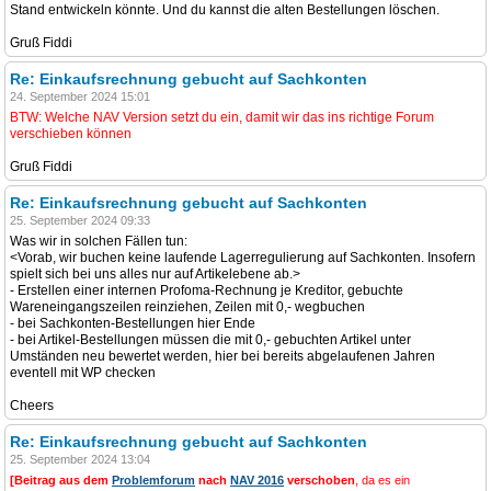
Stand entwickeln könnte. Und du kannst die alten Bestellungen löschen.
Gruß Fiddi
Re: Einkaufsrechnung gebucht auf Sachkonten
24. September 2024 15:01
BTW: Welche NAV Version setzt du ein, damit wir das ins richtige Forum
verschieben können
Gruß Fiddi
Re: Einkaufsrechnung gebucht auf Sachkonten
25. September 2024 09:33
Was wir in solchen Fällen tun:
<Vorab, wir buchen keine laufende Lagerregulierung auf Sachkonten. Insofern
spielt sich bei uns alles nur auf Artikelebene ab.>
- Erstellen einer internen Profoma-Rechnung je Kreditor, gebuchte
Wareneingangszeilen reinziehen, Zeilen mit 0,- wegbuchen
- bei Sachkonten-Bestellungen hier Ende
- bei Artikel-Bestellungen müssen die mit 0,- gebuchten Artikel unter
Umständen neu bewertet werden, hier bei bereits abgelaufenen Jahren
eventell mit WP checken
Cheers
Re: Einkaufsrechnung gebucht auf Sachkonten
25. September 2024 13:04
[Beitrag aus dem
Problemforum
nach
NAV 2016
verschoben
, da es ein