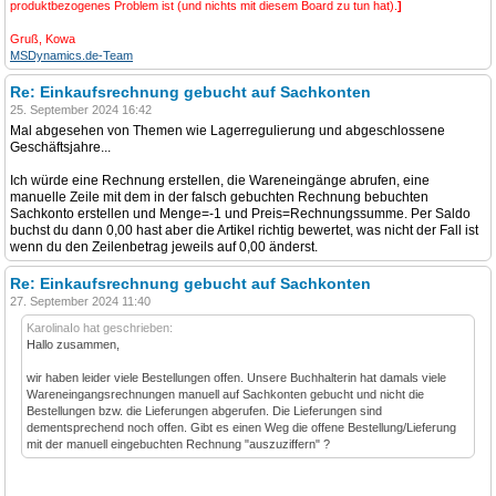
produktbezogenes Problem ist (und nichts mit diesem Board zu tun hat).
]
Gruß, Kowa
MSDynamics.de-Team
Re: Einkaufsrechnung gebucht auf Sachkonten
25. September 2024 16:42
Mal abgesehen von Themen wie Lagerregulierung und abgeschlossene
Geschäftsjahre...
Ich würde eine Rechnung erstellen, die Wareneingänge abrufen, eine
manuelle Zeile mit dem in der falsch gebuchten Rechnung bebuchten
Sachkonto erstellen und Menge=-1 und Preis=Rechnungssumme. Per Saldo
buchst du dann 0,00 hast aber die Artikel richtig bewertet, was nicht der Fall ist
wenn du den Zeilenbetrag jeweils auf 0,00 änderst.
Re: Einkaufsrechnung gebucht auf Sachkonten
27. September 2024 11:40
KarolinaIo hat geschrieben:
Hallo zusammen,
wir haben leider viele Bestellungen offen. Unsere Buchhalterin hat damals viele
Wareneingangsrechnungen manuell auf Sachkonten gebucht und nicht die
Bestellungen bzw. die Lieferungen abgerufen. Die Lieferungen sind
dementsprechend noch offen. Gibt es einen Weg die offene Bestellung/Lieferung
mit der manuell eingebuchten Rechnung "auszuziffern" ?