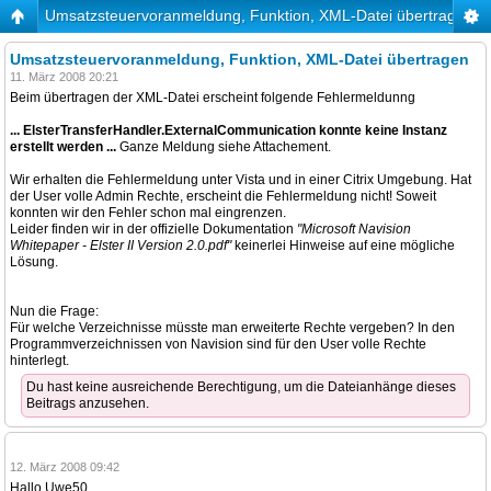
Umsatzsteuervoranmeldung, Funktion, XML-Datei übertragen
Umsatzsteuervoranmeldung, Funktion, XML-Datei übertragen
11. März 2008 20:21
Beim übertragen der XML-Datei erscheint folgende Fehlermeldunng
... ElsterTransferHandler.ExternalCommunication konnte keine Instanz
erstellt werden ...
Ganze Meldung siehe Attachement.
Wir erhalten die Fehlermeldung unter Vista und in einer Citrix Umgebung. Hat
der User volle Admin Rechte, erscheint die Fehlermeldung nicht! Soweit
konnten wir den Fehler schon mal eingrenzen.
Leider finden wir in der offizielle Dokumentation
"Microsoft Navision
Whitepaper - Elster II Version 2.0.pdf"
keinerlei Hinweise auf eine mögliche
Lösung.
Nun die Frage:
Für welche Verzeichnisse müsste man erweiterte Rechte vergeben? In den
Programmverzeichnissen von Navision sind für den User volle Rechte
hinterlegt.
Du hast keine ausreichende Berechtigung, um die Dateianhänge dieses
Beitrags anzusehen.
12. März 2008 09:42
Hallo Uwe50,