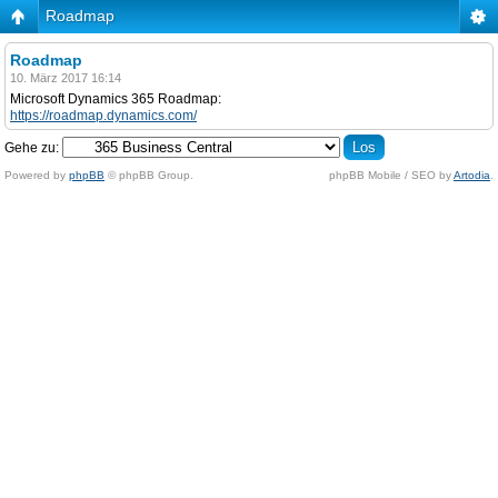
Roadmap
Roadmap
10. März 2017 16:14
Microsoft Dynamics 365 Roadmap:
https://roadmap.dynamics.com/
Gehe zu:
Powered by
phpBB
© phpBB Group.
phpBB Mobile / SEO by
Artodia
.