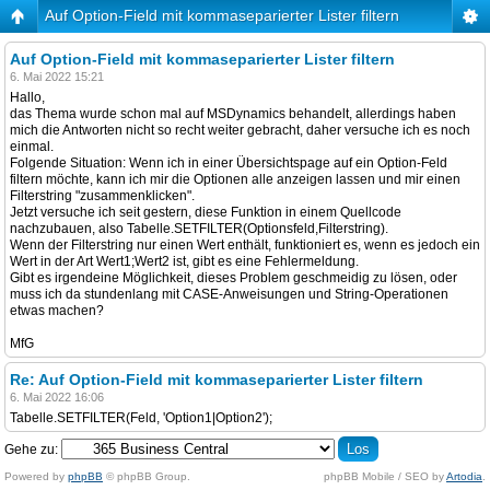
Auf Option-Field mit kommaseparierter Lister filtern
Auf Option-Field mit kommaseparierter Lister filtern
6. Mai 2022 15:21
Hallo,
das Thema wurde schon mal auf MSDynamics behandelt, allerdings haben
mich die Antworten nicht so recht weiter gebracht, daher versuche ich es noch
einmal.
Folgende Situation: Wenn ich in einer Übersichtspage auf ein Option-Feld
filtern möchte, kann ich mir die Optionen alle anzeigen lassen und mir einen
Filterstring "zusammenklicken".
Jetzt versuche ich seit gestern, diese Funktion in einem Quellcode
nachzubauen, also Tabelle.SETFILTER(Optionsfeld,Filterstring).
Wenn der Filterstring nur einen Wert enthält, funktioniert es, wenn es jedoch ein
Wert in der Art Wert1;Wert2 ist, gibt es eine Fehlermeldung.
Gibt es irgendeine Möglichkeit, dieses Problem geschmeidig zu lösen, oder
muss ich da stundenlang mit CASE-Anweisungen und String-Operationen
etwas machen?
MfG
Re: Auf Option-Field mit kommaseparierter Lister filtern
6. Mai 2022 16:06
Tabelle.SETFILTER(Feld, 'Option1|Option2');
Gehe zu:
Powered by
phpBB
© phpBB Group.
phpBB Mobile / SEO by
Artodia
.