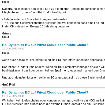
Hallo
D365BC sollte in der Lage sein, PDFs zu exportieren, und bei Bedarf könnte m
Ich glaube nicht, dass CloudPrint dafür benötigt wird.
- Belege sollen auf SharePoint gespeichert werden
- PDF-Belege Gesetzeskonforme Archivierung: Wir benötigen dafür eine Lösung. 
In der CH müssen wir Belege 10 Jahrelang bewahren.
Grüsse
Umut
Re: Dynamics BC auf Privat Cloud oder Public Cloud?
21. Juni 2022 09:30
Hallo,
wenn euch das reicht bei jedem Beleg die PDF herunterzuladen und separat aus
Das ist halt in jeder Firma anders. Wenn du 100 Sammelrechnungen drucken wil
benötigst, macht das irgendwann keinen Spaß mehr, jedes mal manuell den Dr
Und auch dein Archivsystem sollte an BC angepasst sein, da diese Systeme oft d
Gruß Fiddi
Re: Dynamics BC auf Privat Cloud oder Public Cloud?
21. Juni 2022 09:40
Wir haben kein Lieferscheine oder Kundenrechnungen, weil wir ein NGO Institut 
Für die Archivierunge gibt es noch die etxerne Firmen, dass die so ein Dienst mi