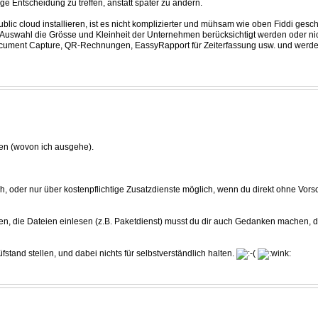
ge Entscheidung zu treffen, anstatt später zu ändern.
ic cloud installieren, ist es nicht komplizierter und mühsam wie oben Fiddi gesch
er Auswahl die Grösse und Kleinheit der Unternehmen berücksichtigt werden oder ni
ument Capture, QR-Rechnungen, EassyRapport für Zeiterfassung usw. und werden d
rden (wovon ich ausgehe).
h, oder nur über kostenpflichtige Zusatzdienste möglich, wenn du direkt ohne Vor
en, die Dateien einlesen (z.B. Paketdienst) musst du dir auch Gedanken machen, d
stand stellen, und dabei nichts für selbstverständlich halten.