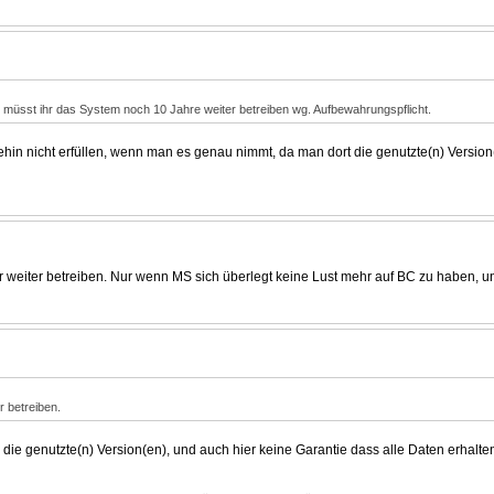
 müsst ihr das System noch 10 Jahre weiter betreiben wg. Aufbewahrungspflicht.
hin nicht erfüllen, wenn man es genau nimmt, da man dort die genutzte(n) Version
zer weiter betreiben. Nur wenn MS sich überlegt keine Lust mehr auf BC zu haben, u
r betreiben.
 die genutzte(n) Version(en), und auch hier keine Garantie dass alle Daten erhalte