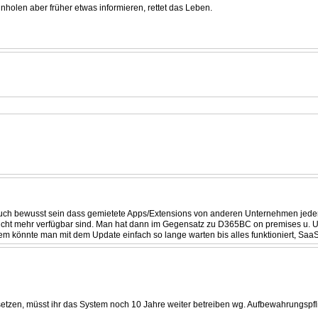
holen aber früher etwas informieren, rettet das Leben.
h bewusst sein dass gemietete Apps/Extensions von anderen Unternehmen jederzeit
on nicht mehr verfügbar sind. Man hat dann im Gegensatz zu D365BC on premises u.
em könnte man mit dem Update einfach so lange warten bis alles funktioniert, SaaS
etzen, müsst ihr das System noch 10 Jahre weiter betreiben wg. Aufbewahrungspfli