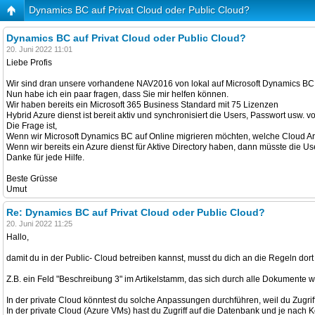
Dynamics BC auf Privat Cloud oder Public Cloud?
Dynamics BC auf Privat Cloud oder Public Cloud?
20. Juni 2022 11:01
Liebe Profis
Wir sind dran unsere vorhandene NAV2016 von lokal auf Microsoft Dynamics BC 
Nun habe ich ein paar fragen, dass Sie mir helfen können.
Wir haben bereits ein Microsoft 365 Business Standard mit 75 Lizenzen
Hybrid Azure dienst ist bereit aktiv und synchronisiert die Users, Passwort usw. 
Die Frage ist,
Wenn wir Microsoft Dynamics BC auf Online migrieren möchten, welche Cloud Art
Wenn wir bereits ein Azure dienst für Aktive Directory haben, dann müsste die Us
Danke für jede Hilfe.
Beste Grüsse
Umut
Re: Dynamics BC auf Privat Cloud oder Public Cloud?
20. Juni 2022 11:25
Hallo,
damit du in der Public- Cloud betreiben kannst, musst du dich an die Regeln dor
Z.B. ein Feld "Beschreibung 3" im Artikelstamm, das sich durch alle Dokumente we
In der private Cloud könntest du solche Anpassungen durchführen, weil du Zugriff
In der private Cloud (Azure VMs) hast du Zugriff auf die Datenbank und je nach K