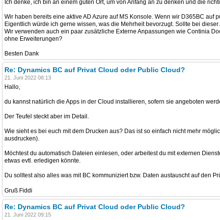
Ich denke, ich bin an einem guten Ort, um von Anfang an zu denken und die richti
Wir haben bereits eine aktive AD Azure auf MS Konsole. Wenn wir D365BC auf publ
Eigentlich würde ich gerne wissen, was die Mehrheit bevorzugt. Sollte bei dies
Wir verwenden auch ein paar zusätzliche Externe Anpassungen wie Continia Doc
ohne Erweiterungen?
Besten Dank
Re: Dynamics BC auf Privat Cloud oder Public Cloud?
21. Juni 2022 08:13
Hallo,
du kannst natürlich die Apps in der Cloud installieren, sofern sie angeboten we
Der Teufel steckt aber im Detail.
Wie sieht es bei euch mit dem Drucken aus? Das ist so einfach nicht mehr möglic
ausdrucken).
Möchtest du automatisch Dateien einlesen, oder arbeitest du mit externen Dienst
etwas evtl. erledigen könnte.
Du solltest also alles was mit BC kommuniziert bzw. Daten austauscht auf den Prüf
Gruß Fiddi
Re: Dynamics BC auf Privat Cloud oder Public Cloud?
21. Juni 2022 09:15