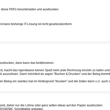
an diese PDFs herunterladen und ausdrucken.
Unsere bisherige IT-Lösung ist nicht gesetzeskonform.
zudrucken, dann kann das funktionieren.
lst, macht das irgendwann keinen Spaß mehr jede Rechnung einzeln zu laden und 
uck auszulösen. Dann möchtest du sagen "Buchen & Drucken" und der Beleg kommt
en Beleg ein zweites mal im Hintergrund "drucken" und die Daten dann u.U. auch üb
sind, daher nur die Löhne oder ganz selten etwas auf den Papier ausdrucken.
t DO365BC Schnittstelle anbieten.