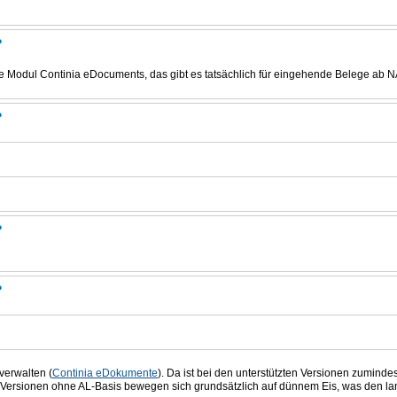
?
e Modul Continia eDocuments, das gibt es tatsächlich für eingehende Belege ab NAV
?
?
?
verwalten (
Continia eDokumente
). Da ist bei den unterstützten Versionen zumind
r Versionen ohne AL-Basis bewegen sich grundsätzlich auf dünnem Eis, was den lan