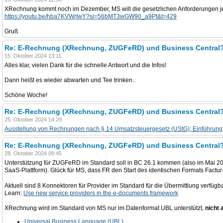
XRechnung kommt noch im Dezember, MS will die gesetzlichen Anforderungen je
https://youtu.be/hba7KVWrIwY?si=56bMT3wGW90_a9Pt&t=429
Gruß
Re: E-Rechnung (XRechnung, ZUGFeRD) und Business Central
15. Oktober 2024 13:11
Alles klar, vielen Dank für die schnelle Antwort und die Infos!
Dann heißt es wieder abwarten und Tee trinken..
Schöne Woche!
Re: E-Rechnung (XRechnung, ZUGFeRD) und Business Central
25. Oktober 2024 14:29
Ausstellung von Rechnungen nach § 14 Umsatzsteuergesetz (UStG); Einführung
Re: E-Rechnung (XRechnung, ZUGFeRD) und Business Central
28. Oktober 2024 09:45
Unterstützung für ZUGFeRD im Standard soll in BC 26.1 kommen (also im Mai 20
SaaS-Plattform). Glück für MS, dass FR den Start des identischen Formats Factur
Aktuell sind 8 Konnektoren für Provider im Standard für die Übermittlung verfügba
Learn:
Use new service providers in the e-documents framework
XRechnung wird im Standard von MS nur im Datenformat UBL unterstützt,
nicht a
Universal Business Language (UBL)