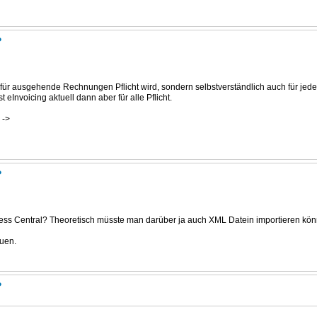
?
- für ausgehende Rechnungen Pflicht wird, sondern selbstverständlich auch für j
Invoicing aktuell dann aber für alle Pflicht.
 ->
?
ess Central? Theoretisch müsste man darüber ja auch XML Datein importieren könne
euen.
?