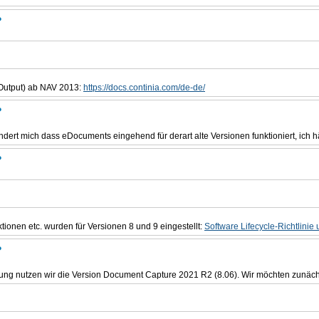
?
Output) ab NAV 2013:
https://docs.continia.com/de-de/
?
ndert mich dass eDocuments eingehend für derart alte Versionen funktioniert, ich h
?
tionen etc. wurden für Versionen 8 und 9 eingestellt:
Software Lifecycle-Richtlini
?
bung nutzen wir die Version Document Capture 2021 R2 (8.06). Wir möchten zunäc