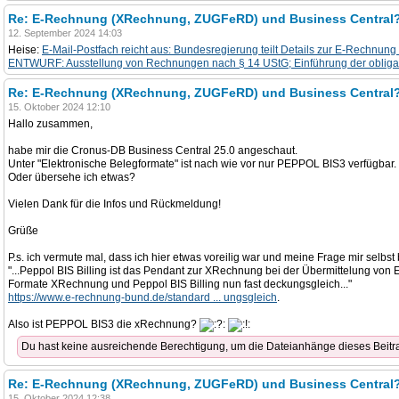
Re: E-Rechnung (XRechnung, ZUGFeRD) und Business Central
12. September 2024 14:03
Heise:
E-Mail-Postfach reicht aus: Bundesregierung teilt Details zur E-Rechnung 
ENTWURF: Ausstellung von Rechnungen nach § 14 UStG; Einführung der obliga
Re: E-Rechnung (XRechnung, ZUGFeRD) und Business Central
15. Oktober 2024 12:10
Hallo zusammen,
habe mir die Cronus-DB Business Central 25.0 angeschaut.
Unter "Elektronische Belegformate" ist nach wie vor nur PEPPOL BIS3 verfügbar
Oder übersehe ich etwas?
Vielen Dank für die Infos und Rückmeldung!
Grüße
P.s. ich vermute mal, dass ich hier etwas voreilig war und meine Frage mir selbs
"...Peppol BIS Billing ist das Pendant zur XRechnung bei der Übermittelung vo
Formate XRechnung und Peppol BIS Billing nun fast deckungsgleich..."
https://www.e-rechnung-bund.de/standard ... ungsgleich
.
Also ist PEPPOL BIS3 die xRechnung?
Du hast keine ausreichende Berechtigung, um die Dateianhänge dieses Beit
Re: E-Rechnung (XRechnung, ZUGFeRD) und Business Central
15. Oktober 2024 12:38