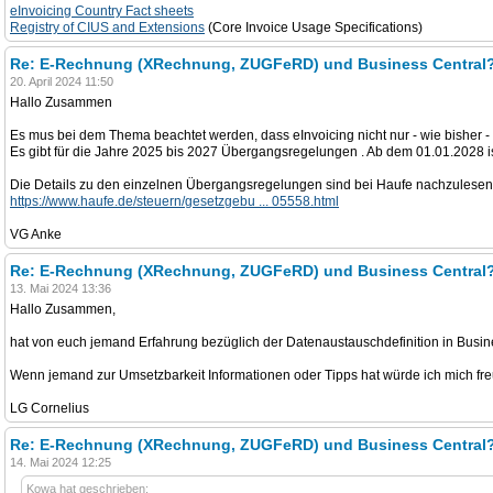
eInvoicing Country Fact sheets
Registry of CIUS and Extensions
(Core Invoice Usage Specifications)
Re: E-Rechnung (XRechnung, ZUGFeRD) und Business Central
20. April 2024 11:50
Hallo Zusammen
Es mus bei dem Thema beachtet werden, dass eInvoicing nicht nur - wie bisher 
Es gibt für die Jahre 2025 bis 2027 Übergangsregelungen . Ab dem 01.01.2028 ist e
Die Details zu den einzelnen Übergangsregelungen sind bei Haufe nachzulesen
https://www.haufe.de/steuern/gesetzgebu ... 05558.html
VG Anke
Re: E-Rechnung (XRechnung, ZUGFeRD) und Business Central
13. Mai 2024 13:36
Hallo Zusammen,
hat von euch jemand Erfahrung bezüglich der Datenaustauschdefinition in Busin
Wenn jemand zur Umsetzbarkeit Informationen oder Tipps hat würde ich mich fr
LG Cornelius
Re: E-Rechnung (XRechnung, ZUGFeRD) und Business Central
14. Mai 2024 12:25
Kowa hat geschrieben: