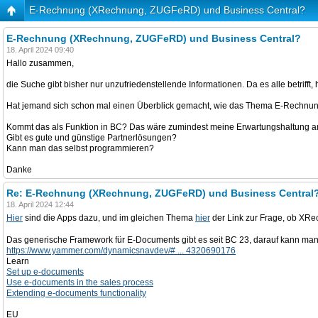
E-Rechnung (XRechnung, ZUGFeRD) und Business Central?
E-Rechnung (XRechnung, ZUGFeRD) und Business Central?
18. April 2024 09:40
Hallo zusammen,
die Suche gibt bisher nur unzufriedenstellende Informationen. Da es alle betrifft,
Hat jemand sich schon mal einen Überblick gemacht, wie das Thema E-Rechnun
Kommt das als Funktion in BC? Das wäre zumindest meine Erwartungshaltung a
Gibt es gute und günstige Partnerlösungen?
Kann man das selbst programmieren?
Danke
Re: E-Rechnung (XRechnung, ZUGFeRD) und Business Central
18. April 2024 12:44
Hier
sind die Apps dazu, und im gleichen Thema
hier
der Link zur Frage, ob XR
Das generische Framework für E-Documents gibt es seit BC 23, darauf kann man
https://www.yammer.com/dynamicsnavdev/# ... 4320690176
Learn
Set up e-documents
Use e-documents in the sales process
Extending e-documents functionality
EU