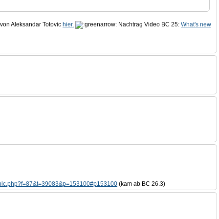
 von Aleksandar Totovic
hier.
Nachtrag Video BC 25:
What's new
pic.php?f=87&t=39083&p=153100#p153100
(kam ab BC 26.3)