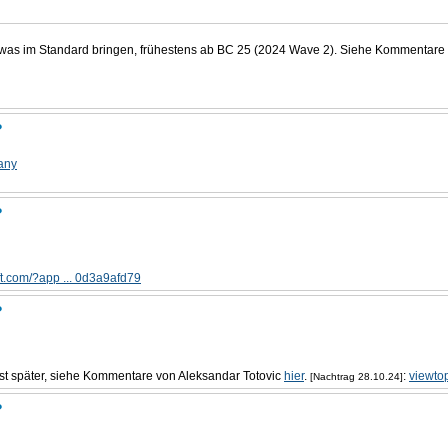
h etwas im Standard bringen, frühestens ab BC 25 (2024 Wave 2). Siehe Kommentare
?
any
?
ft.com/?app ... 0d3a9afd79
?
st später, siehe Kommentare von Aleksandar Totovic
hier
.
:
viewto
[Nachtrag 28.10.24]
?