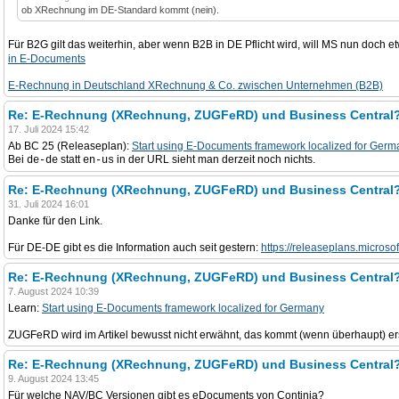
ob XRechnung im DE-Standard kommt (nein).
Für B2G gilt das weiterhin, aber wenn B2B in DE Pflicht wird, will MS nun doc
in E-Documents
E‑Rechnung in Deutschland XRechnung & Co. zwischen Unternehmen (B2B)
Re: E-Rechnung (XRechnung, ZUGFeRD) und Business Central
17. Juli 2024 15:42
Ab BC 25 (Releaseplan):
Start using E-Documents framework localized for Germ
Bei
statt
in der URL sieht man derzeit noch nichts.
de-de
en-us
Re: E-Rechnung (XRechnung, ZUGFeRD) und Business Central
31. Juli 2024 16:01
Danke für den Link.
Für DE-DE gibt es die Information auch seit gestern:
https://releaseplans.microso
Re: E-Rechnung (XRechnung, ZUGFeRD) und Business Central
7. August 2024 10:39
Learn:
Start using E-Documents framework localized for Germany
ZUGFeRD wird im Artikel bewusst nicht erwähnt, das kommt (wenn überhaupt) er
Re: E-Rechnung (XRechnung, ZUGFeRD) und Business Central
9. August 2024 13:45
Für welche NAV/BC Versionen gibt es eDocuments von Continia?