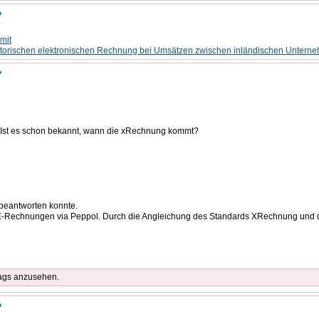
?
mit
torischen elektronischen Rechnung bei Umsätzen zwischen inländischen Untern
?
. Ist es schon bekannt, wann die xRechnung kommt?
t beantworten konnte.
n E‑Rechnungen via Peppol. Durch die Angleichung des Standards XRechnung und di
rags anzusehen.
?