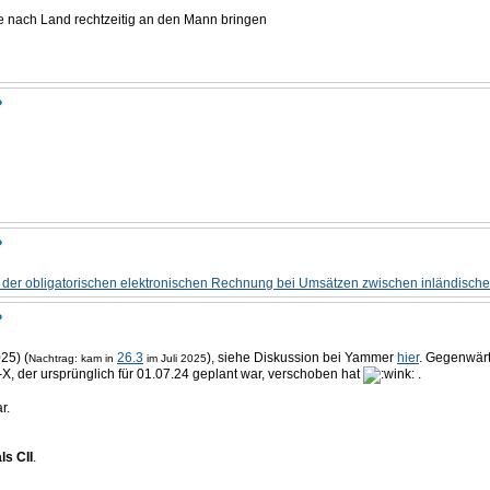
 nach Land rechtzeitig an den Mann bringen
?
?
 der obligatorischen elektronischen Rechnung bei Umsätzen zwischen inländisc
?
25) (
26.3
), siehe Diskussion bei Yammer
hier
. Gegenwärti
Nachtrag: kam in
im Juli 2025
-X, der ursprünglich für 01.07.24 geplant war, verschoben hat
.
r.
ls CII
.