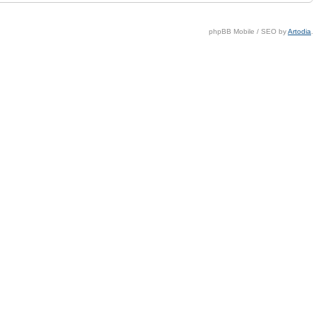
phpBB Mobile / SEO by
Artodia
.