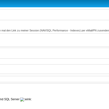
tte mal den Link zu meiner Session (NAV/SQL Performance - Indexes) per eMail/PN zusende
 und SQL Server