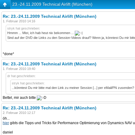
23.-24.11.2009 Technical Airlift (München)
Re: 23.-24.11.2009 Technical Airlift (München)
1. Februar 2010 14:16
stryk hat geschrieben:
Hmmm ... Mist, ich hab heut nix bekommen ...
Sind auf der DVD die Links zu den Session-Videos drauf? Wenn ja, könntest Du mir bi
*done*
Re: 23.-24.11.2009 Technical Airlift (München)
1. Februar 2010 19:40
dr hat geschrieben:
stryk hat geschrieben:
...könntest Du mir bitte mal den Link zu meiner Session [...] per eMail/PN zusenden?
Bettel, mir auch bitte
Re: 23.-24.11.2009 Technical Airlift (München)
2. Februar 2010 12:17
öh...
hier
gibts die Tipps und Tricks für Performance Optimierung von Dynamics NAV
daniel